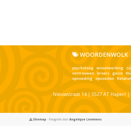
WOORDENWOLK
psycholoog
wisselwerking
zu
vertrouwen
broers
gezin
th
opvoeding
opvoeden
Relatie
Nieuwstraat 14 | 5527 AT Hapert |
Sitemap
- Fotografie door
Angelique Lemmens