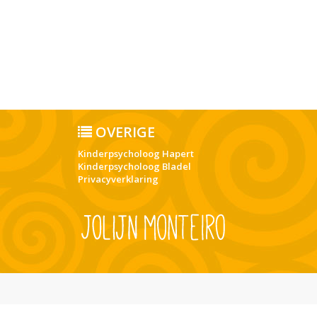
OVERIGE
Kinderpsycholoog Hapert
Kinderpsycholoog Bladel
Privacyverklaring