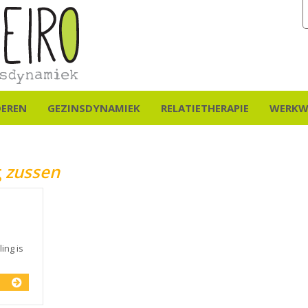
DEREN
GEZINSDYNAMIEK
RELATIETHERAPIE
WERKW
g
zussen
ing is