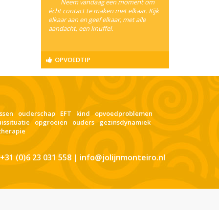
Neem vandaag een moment om
écht contact te maken met elkaar. Kijk
elkaar aan en geef elkaar, met alle
aandacht, een knuffel.
OPVOEDTIP
ssen
ouderschap
EFT
kind
opvoedproblemen
uissituatie
opgroeien
ouders
gezinsdynamiek
therapie
+31 (0)6 23 031 558
|
info@jolijnmonteiro.nl