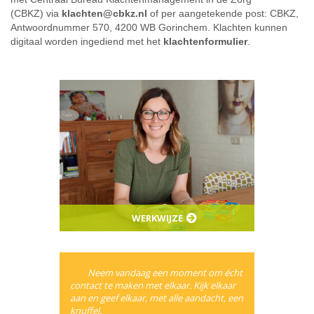
(CBKZ) via
klachten@cbkz.nl
of per aangetekende post: CBKZ,
Antwoordnummer 570, 4200 WB Gorinchem. Klachten kunnen
digitaal worden ingediend met het
klachtenformulier
.
WERKWIJZE
Neem vandaag een moment om écht
contact te maken met elkaar. Kijk elkaar
aan en geef elkaar, met alle aandacht, een
knuffel.