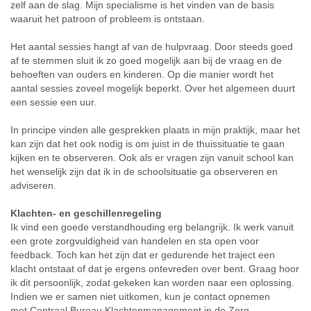
zelf aan de slag. Mijn specialisme is het vinden van de basis
waaruit het patroon of probleem is ontstaan.
Het aantal sessies hangt af van de hulpvraag. Door steeds goed
af te stemmen sluit ik zo goed mogelijk aan bij de vraag en de
behoeften van ouders en kinderen. Op die manier wordt het
aantal sessies zoveel mogelijk beperkt. Over het algemeen duurt
een sessie een uur.
In principe vinden alle gesprekken plaats in mijn praktijk, maar het
kan zijn dat het ook nodig is om juist in de thuissituatie te gaan
kijken en te observeren. Ook als er vragen zijn vanuit school kan
het wenselijk zijn dat ik in de schoolsituatie ga observeren en
adviseren.
Klachten- en geschillenregeling
Ik vind een goede verstandhouding erg belangrijk. Ik werk vanuit
een grote zorgvuldigheid van handelen en sta open voor
feedback. Toch kan het zijn dat er gedurende het traject een
klacht ontstaat of dat je ergens ontevreden over bent. Graag hoor
ik dit persoonlijk, zodat gekeken kan worden naar een oplossing.
Indien we er samen niet uitkomen, kun je contact opnemen
met Centraal Bureau Klachtenmanagement in de Zorg