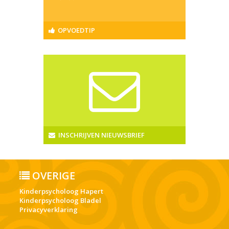
OPVOEDTIP
INSCHRIJVEN NIEUWSBRIEF
OVERIGE
Kinderpsycholoog Hapert
Kinderpsycholoog Bladel
Privacyverklaring